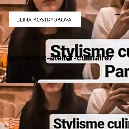
gretel-box-atelier-culinaire7