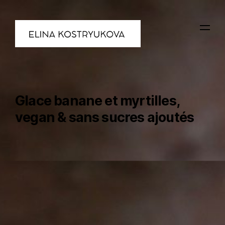
Glace banane et myrtilles,
vegan & sans sucres ajoutés