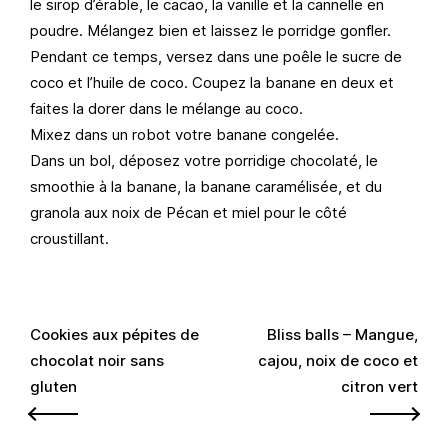
le sirop d’érable, le cacao, la vanille et la cannelle en
poudre. Mélangez bien et laissez le porridge gonfler.
Pendant ce temps, versez dans une poêle le sucre de
coco et l’huile de coco. Coupez la banane en deux et
faites la dorer dans le mélange au coco.
Mixez dans un robot votre banane congelée.
Dans un bol, déposez votre porridige chocolaté, le
smoothie à la banane, la banane caramélisée, et du
granola aux noix de Pécan et miel pour le côté
croustillant.
Navigation
Cookies aux pépites de
Bliss balls – Mangue,
chocolat noir sans
cajou, noix de coco et
de
gluten
citron vert
l’article