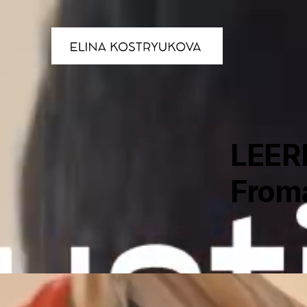
LEERD
From