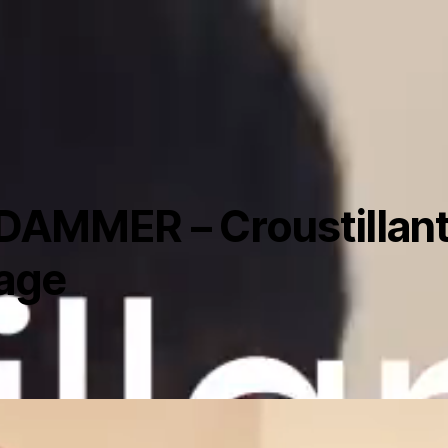
AMMER – Croustillant
age