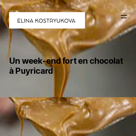
Un week-end fort en chocolat
à Puyricard